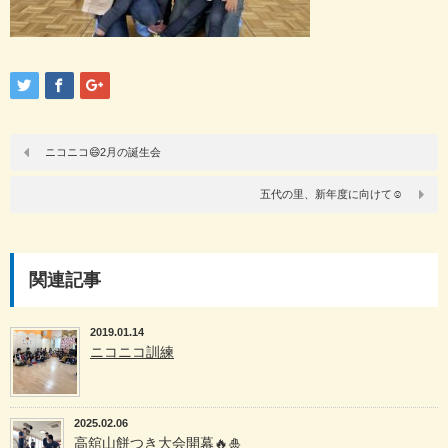
ニコニコ😄2月の誕生会
五代の里、新年度に向けて☺
関連記事
2019.01.14
ニコニコ訓練
2025.02.06
高舘山餅つき大会開幕🔥🎍