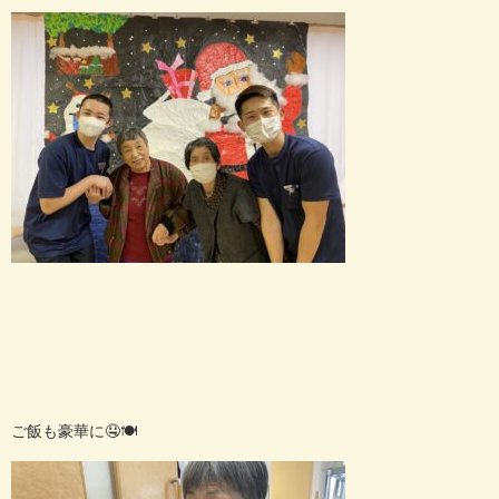
ご飯も豪華に🤤🍽️