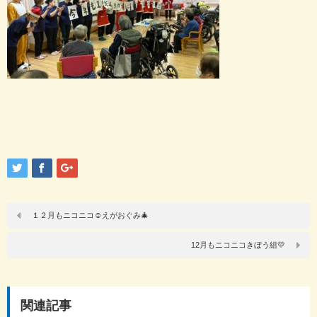
１２月もニコニコ☺️えがおぐみ🎄
12月もニコニコきぼう組💛
関連記事