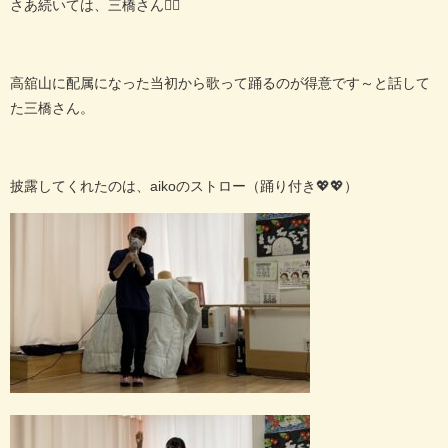
さあ続いては、三橋さん🏳‍🌈
高舘山に配属になった当初から歌って踊るのが得意です～と話して
た三橋さん。
披露してくれたのは、aikoのストロー（踊り付き💖💖）