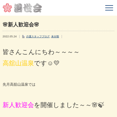
🌸新人歓迎会🌸
2022.05.24
介護スタッフブログ
,
未分類
皆さんこんにちわ～～～～
高舘山温泉
です☺💛
先月高舘山温泉では
新人歓迎会
を開催しました～～🌸🍃