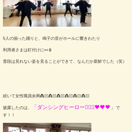
5人の揃った踊りと、鳴子の音がホールに響きわたり
利用者さまは釘付けに👀🏮
普段は見れない姿を見ることができて、なんだか新鮮でした（笑）
続いて女性職員余興👸🏻👸🏻👸🏻👸🏻👸🏻👸🏻
「ダンシングヒーロー🤸🏻‍♀️🖤🖤🖤」
披露したのは、
で
す！！