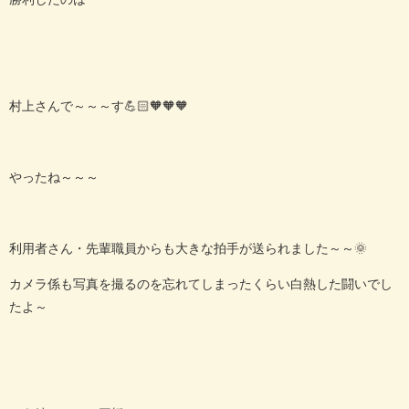
村上さんで～～～す💪🏻🧡🧡🧡
やったね～～～
利用者さん・先輩職員からも大きな拍手が送られました～～🌞
カメラ係も写真を撮るのを忘れてしまったくらい白熱した闘いでし
たよ～