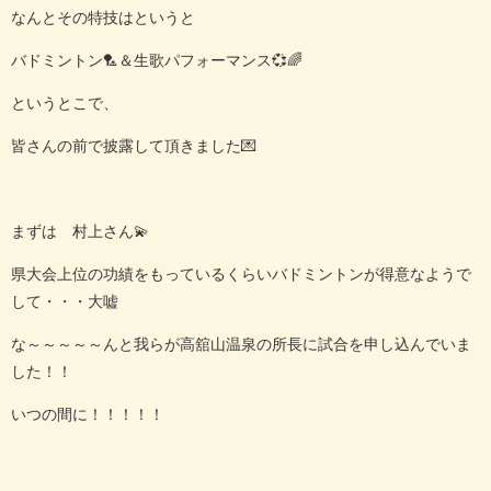
なんとその特技はというと
バドミントン🏸＆生歌パフォーマンス💞🌈
というとこで、
皆さんの前で披露して頂きました💌
まずは 村上さん💫
県大会上位の功績をもっているくらいバドミントンが得意なようで
して・・・大嘘
な～～～～～んと我らが高舘山温泉の所長に試合を申し込んでいま
した！！
いつの間に！！！！！