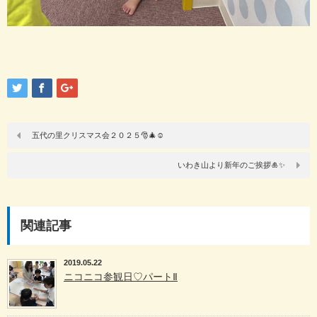
五代の里クリスマス会２０２５🎅🎄☺
いわき山より新年のご挨拶🎍✨
関連記事
2019.05.22
ニコニコ参観日♡パートⅡ