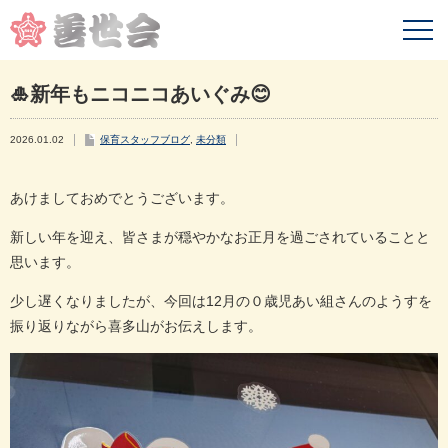
🎍新年もニコニコあいぐみ😊
2026.01.02
保育スタッフブログ
,
未分類
あけましておめでとうございます。
新しい年を迎え、皆さまが穏やかなお正月を過ごされていることと
思います。
少し遅くなりましたが、今回は12月の０歳児あい組さんのようすを
振り返りながら喜多山がお伝えします。