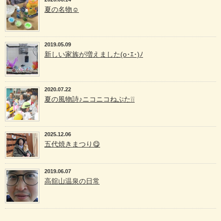
夏の名物☺
2019.05.09
新しい家族が増えました(o･ｴ･)ﾉ
2020.07.22
夏の風物詩♪ニコニコねぷた❕❕
2025.12.06
五代焼きまつり😋
2019.06.07
高舘山温泉の日常