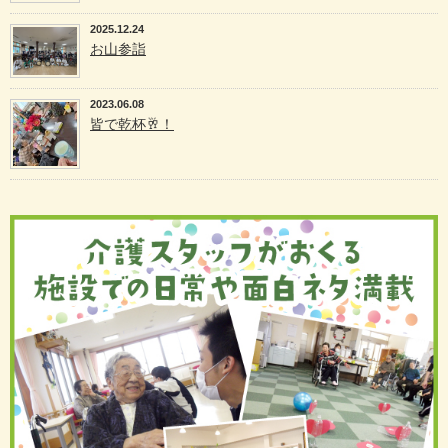
2025.12.24
お山参詣
2023.06.08
皆で乾杯🥂！