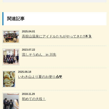
関連記事
2025.04.01
高舘山温泉にアイドルたちがやってきた‼️🌟🕺
2023.07.22
流しそうめん in 川先
2025.08.18
いわき山より夏のお便り📤💖
2018.11.29
初めての大役！