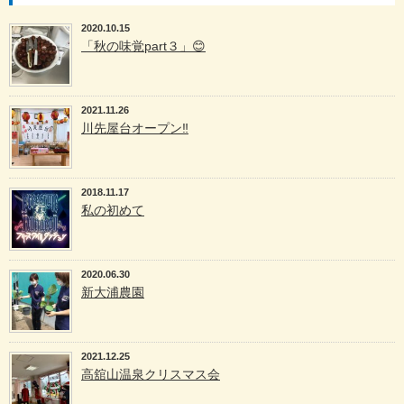
2020.10.15
「秋の味覚part３」😊
2021.11.26
川先屋台オープン‼️
2018.11.17
私の初めて
2020.06.30
新大浦農園
2021.12.25
高舘山温泉クリスマス会