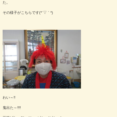
た。
その様子がこちらです(*´▽｀*)
わい～‼
鬼出た～‼‼