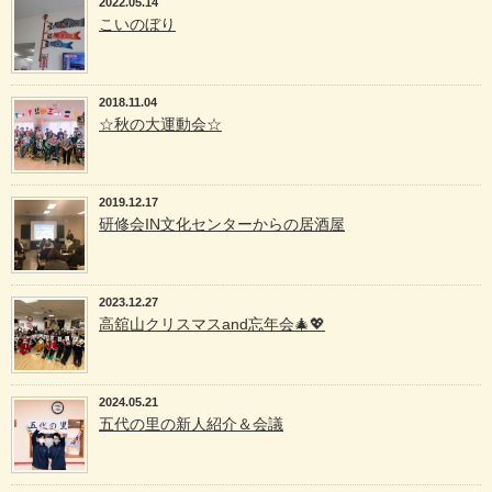
2022.05.14
こいのぼり
2018.11.04
☆秋の大運動会☆
2019.12.17
研修会IN文化センターからの居酒屋
2023.12.27
高舘山クリスマスand忘年会🎄💖
2024.05.21
五代の里の新人紹介＆会議