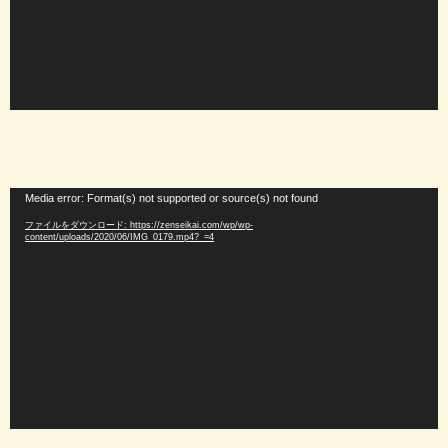
動
Media error: Format(s) not supported or source(s) not found
画
ファイルをダウンロード: https://zenseikai.com/wp/wp-
プ
content/uploads/2020/06/IMG_0179.mp4?_=4
レ
ー
ヤ
ー