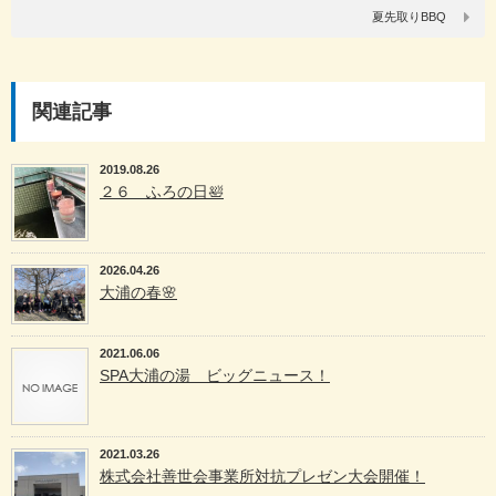
夏先取りBBQ
関連記事
2019.08.26
２６ ふろの日🛀
2026.04.26
大浦の春🌸
2021.06.06
SPA大浦の湯 ビッグニュース！
2021.03.26
株式会社善世会事業所対抗プレゼン大会開催！