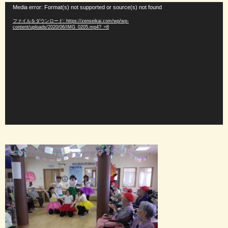
動
Media error: Format(s) not supported or source(s) not found
画
ファイルをダウンロード: https://zenseikai.com/wp/wp-
プ
content/uploads/2020/06/IMG_0205.mp4?_=8
レ
ー
ヤ
ー