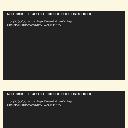
動
Media error: Format(s) not supported or source(s) not found
画
ファイルをダウンロード: https://zenseikai.com/wp/wp-
プ
content/uploads/2020/06/IMG_0176.mp4?_=2
レ
ー
ヤ
ー
動
Media error: Format(s) not supported or source(s) not found
画
ファイルをダウンロード: https://zenseikai.com/wp/wp-
プ
content/uploads/2020/06/IMG_0178.mp4?_=3
レ
ー
ヤ
ー