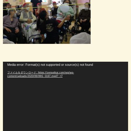
動
Media error: Format(s) not supported or source(s) not found
画
ファイルをダウンロード: https://zenseikai.com/wp/wp-
プ
content/uploads/2020/06/IMG_0197.mp4?_=7
レ
ー
ヤ
ー