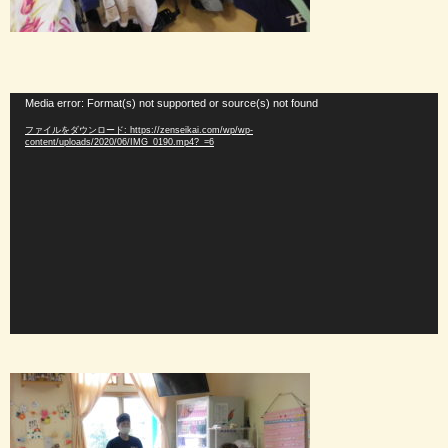
動
Media error: Format(s) not supported or source(s) not found
画
ファイルをダウンロード: https://zenseikai.com/wp/wp-
プ
content/uploads/2020/06/IMG_0190.mp4?_=6
レ
ー
ヤ
ー