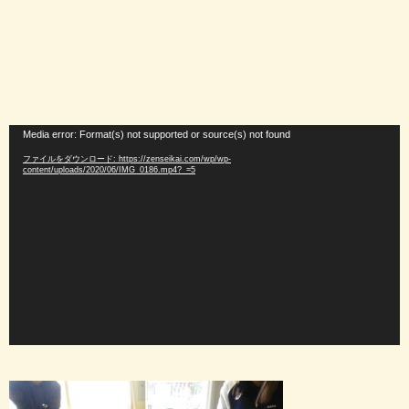
動
Media error: Format(s) not supported or source(s) not found
画
ファイルをダウンロード: https://zenseikai.com/wp/wp-
プ
content/uploads/2020/06/IMG_0186.mp4?_=5
レ
ー
ヤ
ー