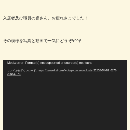
入居者及び職員の皆さん、お疲れさまでした！
その模様を写真と動画で一気にどうぞ!(^^)!
動
Media error: Format(s) not supported or source(s) not found
画
ファイルをダウンロード: https://zenseikai.com/wp/wp-content/uploads/2020/06/IMG_0176-
プ
2.mp4?_=1
レ
ー
ヤ
ー