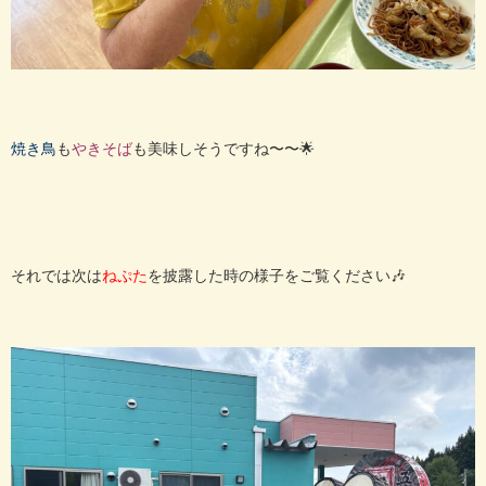
も
も美味しそうですね〜〜🌟
焼き鳥
やきそば
それでは次は
を披露した時の様子をご覧ください🎶
ねぷた