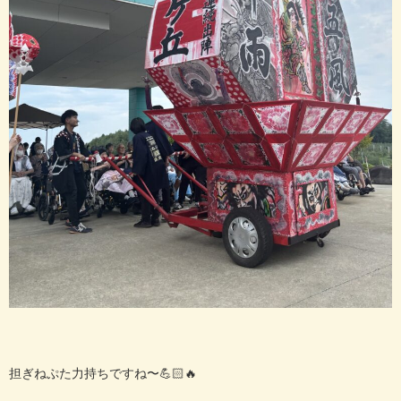
担ぎねぷた力持ちですね〜💪🏻🔥