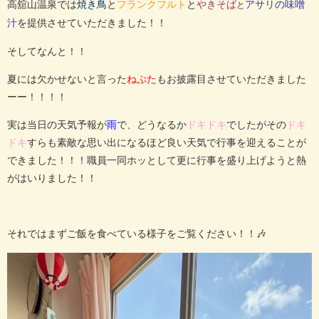
高舘山温泉では
と
と
焼き鳥
フランクフルト
やきそば
アサリの味噌
と
を提供させていただきました！！
汁
そしてなんと！！
夏には欠かせないと言った
もお披露目させていただきました
ねぷた
ーー！！！！
実は当日の天気予報が
で、どうなるか
でしたがその
雨
ドキドキ
ドキ
すらも素敵な思い出になるほど良い天気で行事を迎えることが
ドキ
できました！！！職員一同ホッとして更に行事を盛り上げようと熱
がはいりました！！
それではまずご飯を食べている様子をご覧ください！！🎶