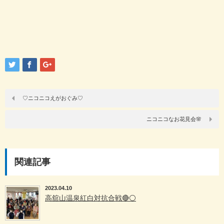
♡ニコニコえがおぐみ♡
ニコニコなお花見会🌸
関連記事
2023.04.10
高舘山温泉紅白対抗合戦🔴⚪