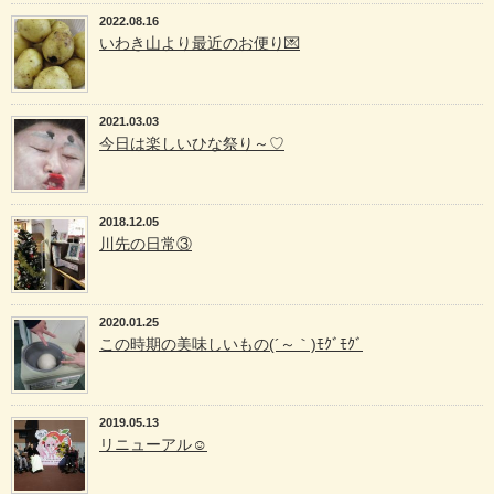
2022.08.16
いわき山より最近のお便り💌
2021.03.03
今日は楽しいひな祭り～♡
2018.12.05
川先の日常③
2020.01.25
この時期の美味しいもの(´～｀)ﾓｸﾞﾓｸﾞ
2019.05.13
リニューアル☺