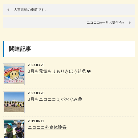
人事異動の季節です。
ニコニコ⭐︎一月お誕生会⭐︎
関連記事
2023.03.29
3月も元気もりもりきぼう組😊❤️
2023.03.28
3月もニコニコえがおぐみ😆
2019.06.11
ニコニコ外食体験😆