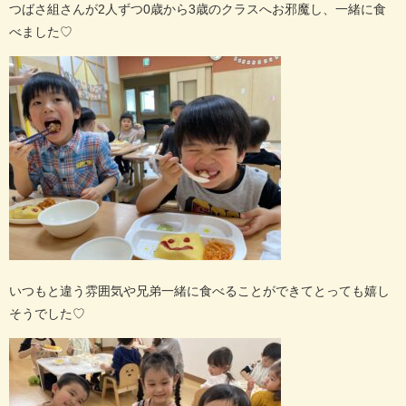
つばさ組さんが
2
人ずつ
0
歳から
3
歳のクラスへお邪魔し、一緒に食
べました
♡
いつもと違う雰囲気や兄弟一緒に食べることができてとっても嬉し
そうでした
♡