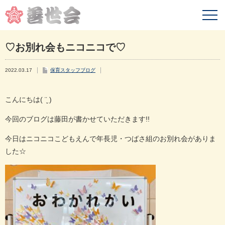
♡お別れ会もニコニコで♡
2022.03.17
保育スタッフブログ
こんにちは
( ¨̮ )
今回のブログは藤田が書かせていただきます
!!
今日はニコニコこどもえんで年長児・つばさ組のお別れ会がありま
した
☆