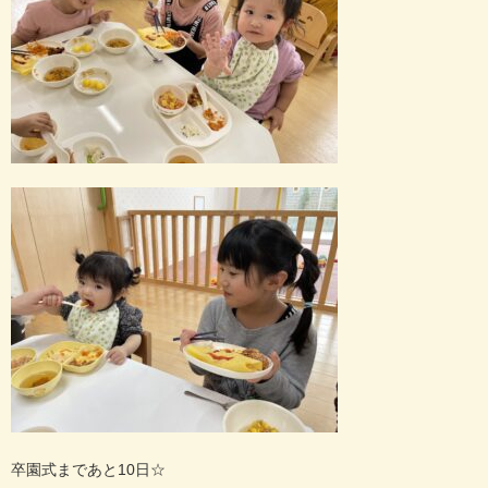
卒園式まであと
10
日
☆