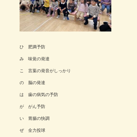
ひ
肥満予防
み
味覚の発達
こ
言葉の発音がしっかり
の
脳の発達
は
歯の病気の予防
が
がん予防
い
胃腸の快調
ぜ
全力投球