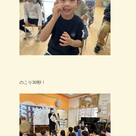
のこり
30
秒！