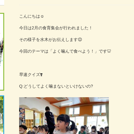
こんにちは
☺︎
今日は
2
月の食育集会が行われました！
その様子を水木がお伝えします
😌
今回のテーマは「よく噛んで食べよう！」です
🦷
早速クイズ
❣️
Q:
どうしてよく噛まないといけないの
?