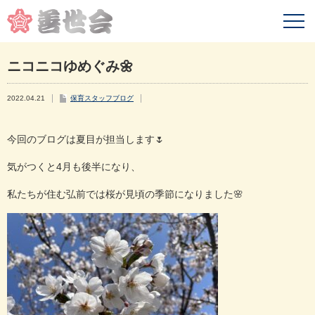
ニコニコゆめぐみ🌼
2022.04.21
保育スタッフブログ
今回のブログは夏目が担当します
🌷
気がつくと
4
月も後半になり、
私たちが住む弘前では桜が見頃の季節になりました
🌸