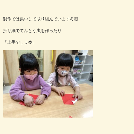
製作では集中して取り組んでいます💪🏻
折り紙でてんとう虫を作ったり
「上手でしょ
🐞
」