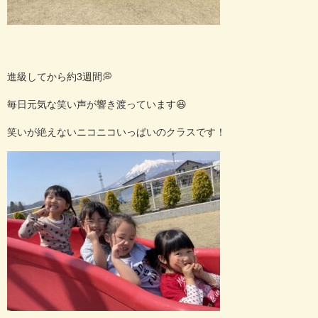
進級してから約
3
週間
💭
毎日元気な笑い声が響き渡っています
😆
笑いが絶えないニコニコいっぱいのクラスです！