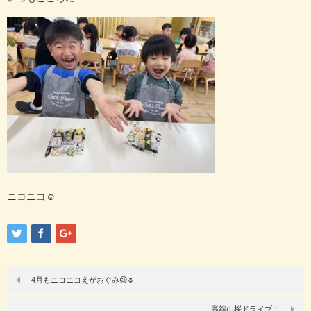
ニコニコ☺️
4月もニコニコえがおぐみ😉🌷
高舘山桜ドライブ！