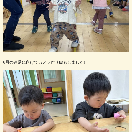
6
月の遠足に向けてカメラ作り
📸
もしました
‼️