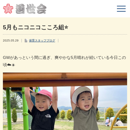
5月もニコニコこころ組⭐️
2025.05.29
保育スタッフブログ
GW
があっという間に過ぎ、爽やかな
5
月晴れが続いている今日この
頃
☁️☀️