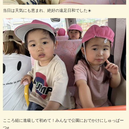
当日は天気にも恵まれ、絶好の遠足日和でした
☀️
こころ組に進級して初めて！みんなで公園におでかけにしゅっぱー
つ
✊