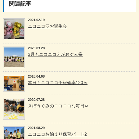
関連記事
2021.02.19
ニコニコ♡お誕生会
2023.03.28
3月もニコニコえがおぐみ😆
2018.04.08
本日もニコニコ予報確率120％
2020.07.28
きぼうぐみのニコニコな毎日☺︎
2021.08.29
ニコニコお泊まり保育パート2