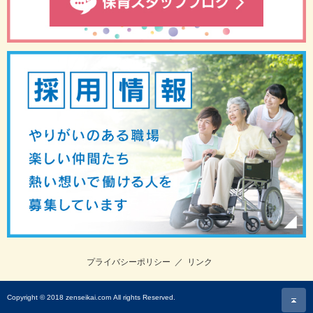
プライバシーポリシー
／
リンク
ペ
Copyright © 2018
zenseikai.com
All rights Reserved.