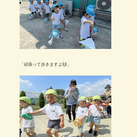
「頑張って歩きますよ
🙌
」