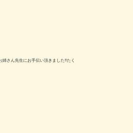
お姉さん先生にお手伝い頂きました
‼️
たく