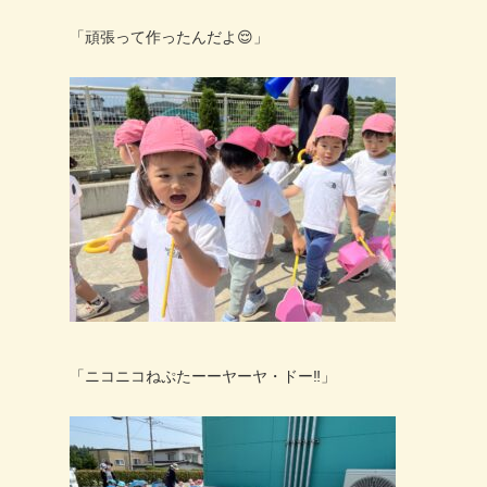
「頑張って作ったんだよ
😌
」
「ニコニコねぷたーーヤーヤ・ドー
‼️
」