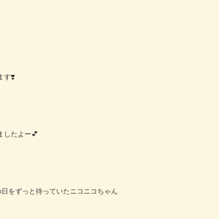
ます
❣️
ましたよー
💕
の日をずっと待っていたニコニコちゃん