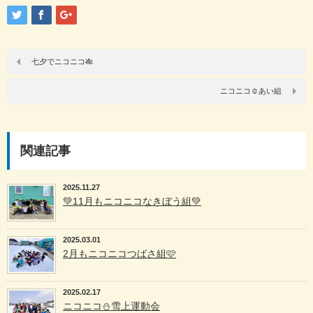
七夕でニコニコ🎋
ニコニコ☺️あい組
関連記事
2025.11.27
💚11月もニコニコなきぼう組💚
2025.03.01
2月もニコニコつばさ組🩷
2025.02.17
ニコニコ⛄️雪上運動会