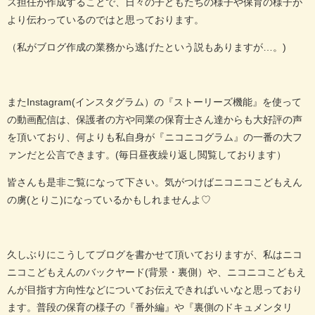
ス担任が作成することで、日々の子どもたちの様子や保育の様子が
より伝わっているのではと思っております。
（私がブログ作成の業務から逃げたという説もありますが…。)
またInstagram(インスタグラム）の『ストーリーズ機能』を使って
の動画配信は、保護者の方や同業の保育士さん達からも大好評の声
を頂いており、何よりも私自身が『ニコニコグラム』の一番の大フ
ァンだと公言できます。(毎日昼夜繰り返し閲覧しております）
皆さんも是非ご覧になって下さい。気がつけばニコニコこどもえん
の虜(とりこ)になっているかもしれませんよ♡
久しぶりにこうしてブログを書かせて頂いておりますが、私はニコ
ニコこどもえんのバックヤード(背景・裏側）や、ニコニコこどもえ
んが目指す方向性などについてお伝えできればいいなと思っており
ます。普段の保育の様子の『番外編』や『裏側のドキュメンタリ