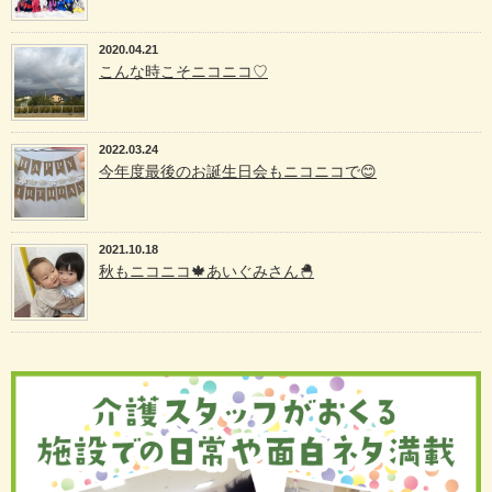
2020.04.21
こんな時こそニコニコ♡
2022.03.24
今年度最後のお誕生日会もニコニコで😊
2021.10.18
秋もニコニコ🍁あいぐみさん🐣