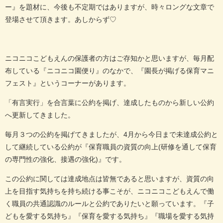
ー』を題材に、今後も不定期ではありますが、時々ロングな文章で
登場させて頂きます。あしからず♡
ニコニコこどもえんの保護者の方はご存知かと思いますが、毎月配
布している『ニコニコ園便り』のなかで、『園長が掲げる保育マニ
フェスト』というコーナーがあります。
「有言実行」を合言葉に公約を掲げ、達成したものから新しい公約
へ更新してきました。
毎月３つの公約を掲げてきましたが、4月から今日まで未達成公約と
して継続している公約が『保育職員の資質の向上(研修を通して保育
の専門性の強化、接遇の強化)』です。
この公約に関しては達成地点は皆無であると思いますが、資質の向
上を目指す気持ちを持ち続ける事こそが、ニコニコこどもえんで働
く職員の共通認識のルールと公約でありたいと願っています。『子
どもを愛する気持ち』『保育を愛する気持ち』『職場を愛する気持