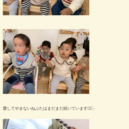
愛してやまないねぷたはまだまだ続いています👌🏻 ̖́-‬