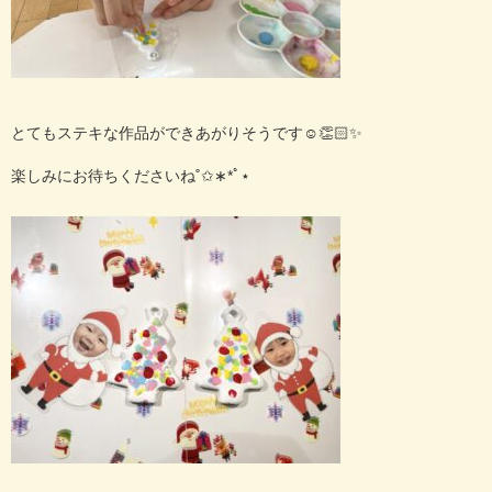
とてもステキな作品ができあがりそうです☺️👏🏻✨
楽しみにお待ちくださいね˚✩∗*ﾟ⋆