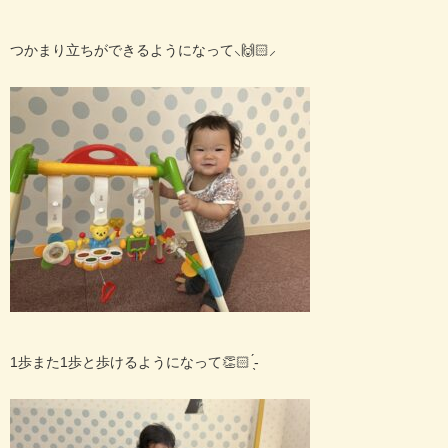
つかまり立ちができるようになって‪⸜🙌🏻⸝‍
1
歩また
1
歩と歩けるようになって👏🏻 ̖́-