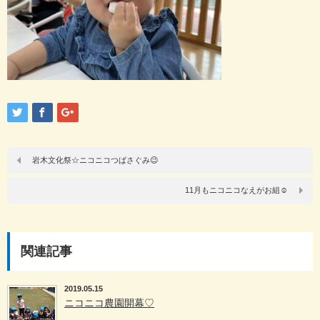
岩木文化祭☆ニコニコつばさぐみ😉
11月もニコニコなえがお組☺️
関連記事
2019.05.15
ニコニコ農園開幕♡