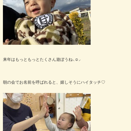
来年はもっともっとたくさん遊ぼうね‪⸜‪‪☺︎‬⸝‬‪‪
朝の会でお名前を呼ばれると、嬉しそうにハイタッチ
♡