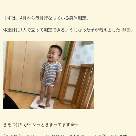
まずは…4
月から毎月行なっている身体測定。
体重計に
1
人で立って測定できるようになった子が増えました⸜🙌🏻⸝‍
きをつけ!! が
ビシっときまってます😆✨