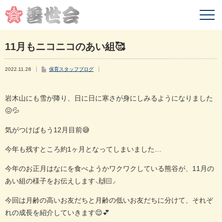
11月もニコニコのあい組🥰
2022.11.28
保育スタッフブログ
岩木山にも雪が降り、日に日に寒さが身にしみるようになりました
😖💦
気がつけばもう
12
月目前😅
今年も残すところ約
1
ヶ月となってしまいました…
今年のお正月はなにを食べようかワクワクしている熊谷が、11月の
あい組の様子をお伝えします⸜🙌🏻⸝‍
今回は月齢の高いお友だちと月齢の低いお友だちに分けて、それぞ
れの成長を紹介していきます😌💕