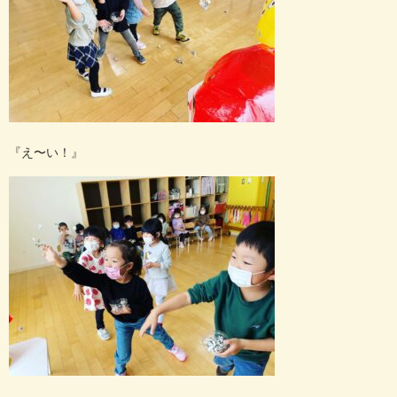
『え〜い！』