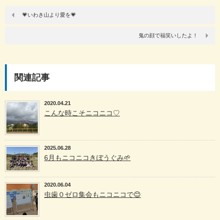
💗いわき山より愛を💗
鬼の顔で福笑いしたよ！
関連記事
2020.04.21
こんな時こそニコニコ♡
2025.06.28
6月もニコニコきぼうぐみ🌱
2020.06.04
虫歯０ゼロ集会もニコニコで😊