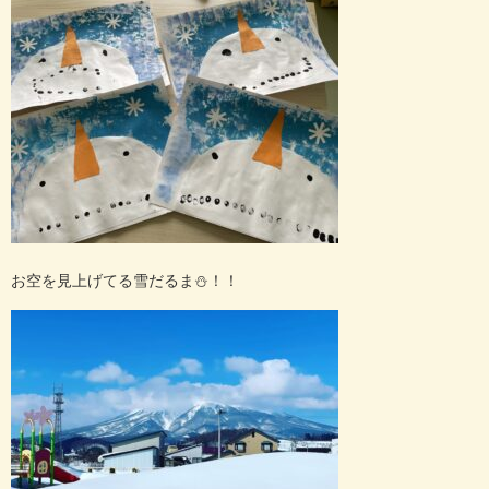
お空を見上げてる雪だるま⛄️！！