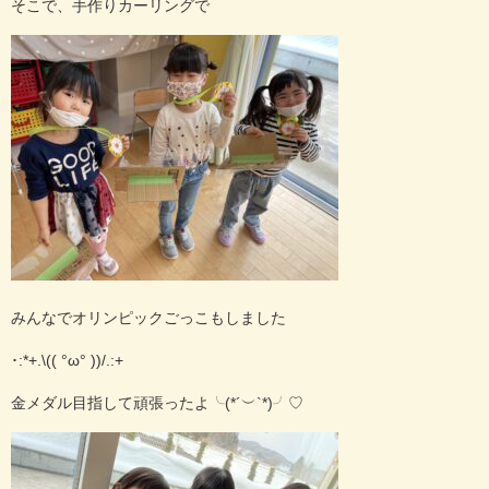
そこで、手作りカーリングで
みんなでオリンピックごっこもしました
･:*+.\(( °ω° ))/.:+
金メダル目指して頑張ったよ╰(*´︶`*)╯♡