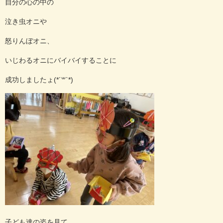
自分の心の中の
泣き虫オニや
怒りんぼオニ、
いじわるオニにバイバイすることに
成功しましたょ(*´꒳`*)
子ども達の姿を見て