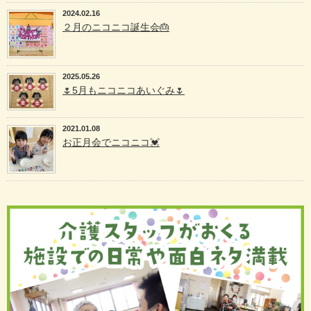
2024.02.16
２月のニコニコ誕生会🎂
2025.05.26
🌷5月もニコニコあいぐみ🌷
2021.01.08
お正月会でニコニコ💓