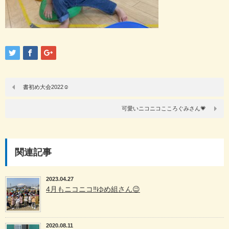
書初め大会2022☺
可愛いニコニコこころぐみさん💗
関連記事
2023.04.27
4月もニコニコ‼️ゆめ組さん😉
2020.08.11