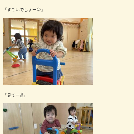
「すごいでしょー
😊
」
「見てー
✌️
」