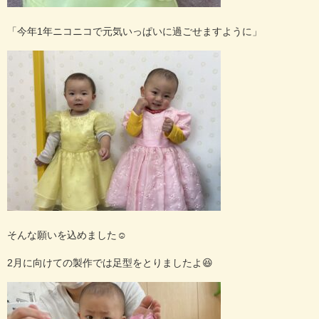
「今年
1
年ニコニコで元気いっぱいに過ごせますように」
そんな願いを込めました☺︎
2
月に向けての製作では足型をとりましたよ
😆