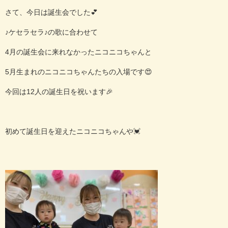
さて、今日は誕生会でした
💕
♪
ケセラセラ♪の歌に合わせて
4
月の誕生会に来れなかったニコニコちゃんと
5
月生まれのニコニコちゃんたちの入場です
😍
今回は
12
人の誕生日を祝います
🎉
初めて誕生日を迎えたニコニコちゃんや
💓