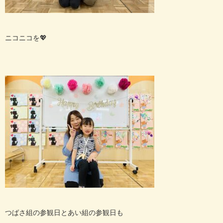
ニコニコを
💖
つばさ組の参観日とあい組の参観日も