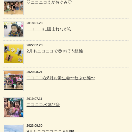
♡ニコニコえがおぐみ♡
2018.01.23
ニコニコに囲まれながら
2022.02.28
2月もニコニコで😆きぼう組編
2020.08.21
ニコニコな8月お誕生会〜ねぷた編〜
2019.07.11
ニコニコ水遊び😆
2023.09.30
9月もニコニコこころ組🐿