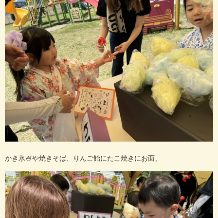
かき氷🍧や焼きそば、りんご飴にたこ焼きにお面、